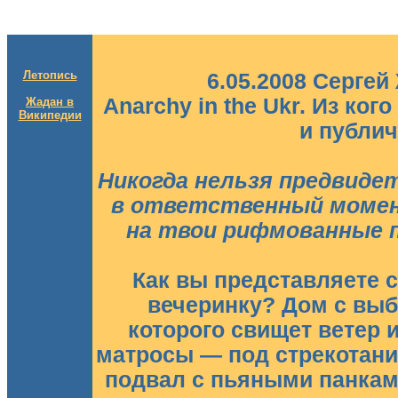
Летопись
6.05.2008 Сергей
Anarchy in the Ukr. Из ко
Жадан в
Википедии
и публи
Никогда нельзя предвиде
в ответственный момен
на твои рифмованные 
Как вы представляете 
вечеринку? Дом с выб
которого свищет ветер 
матросы — под стрекотани
подвал с пьяными панками