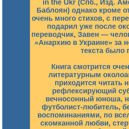
in the Ukr (Спб., Изд. А
Баблоян) однако кроме о
очень много стихов, с пер
подарил уже после ок
переводчик, Завен — чело
«Анархию в Украине» за н
текста было 
Книга смотрится очен
литературным околоа
приходится читать н
рефлексирующий суб
вечносонный юноша, н
футболист-любитель, б
воспоминаниями, по всел
скомканной любви, сте