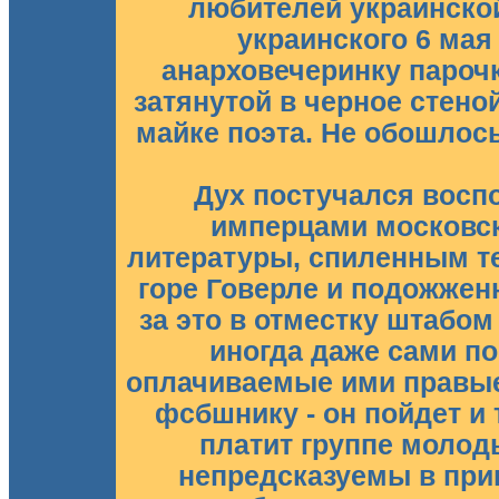
любителей украинской
украинского 6 мая
анарховечеринку пароч
затянутой в черное стено
майке поэта. Не обошлось
Дух постучался восп
имперцами московск
литературы, спиленным т
горе Говерле и подожже
за это в отместку штабом
иногда даже сами по
оплачиваемые ими правые.
фсбшнику - он пойдет и т
платит группе молод
непредсказуемы в при