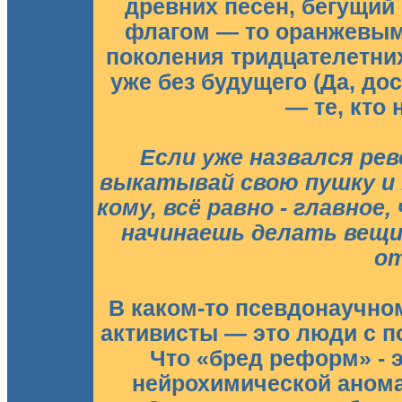
древних песен, бегущий
флагом — то оранжевы
поколения тридцателетни
уже без будущего (Да, д
— те, кто 
Если уже назвался рев
выкатывай свою пушку и п
кому, всё равно - главно
начинаешь делать вещи
от
В каком-то псевдонаучно
активисты — это люди с 
Что «бред реформ» - э
нейрохимической анома