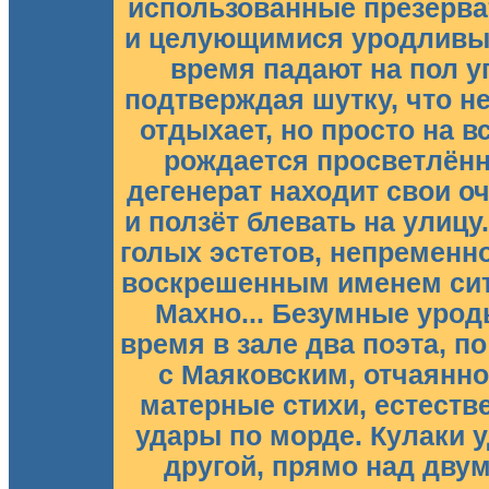
использованные презерва
и целующимися уродливы
время падают на пол у
подтверждая шутку, что не
отдыхает, но просто на вс
рождается просветлённ
дегенерат находит свои о
и ползёт блевать на улицу.
голых эстетов, непременно
воскрешенным именем сит
Махно... Безумные уроды
время в зале два поэта, п
с Маяковским, отчаянно
матерные стихи, естест
удары по морде. Кулаки у
другой, прямо над дву