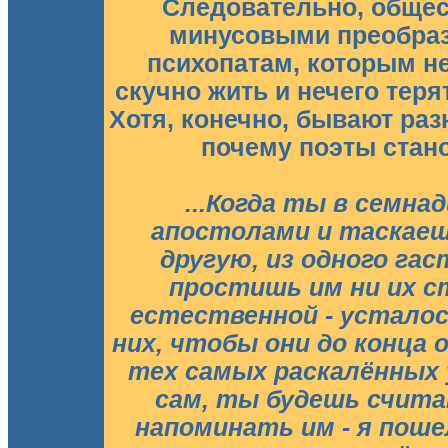
Следовательно, общес
минусовыми преобра
психопатам, которым не
скучно жить и нечего терят
Хотя, конечно, бывают раз
почему поэты стан
...Когда ты в семн
апостолами и таскаешь
другую, из одного гас
простишь им ни их ст
естественной - устало
них, чтобы они до конца 
тех самых раскалённых
сам, ты будешь счит
напоминать им - я поше