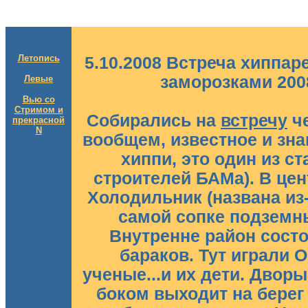
Летопись
5.10.2008 Встреча хиппа
заморозками 200
Левые
Вью со
Стримом и
Cобирались на
встречу
че
прекрасной
N
вообщем, известное и знак
хиппи, это один из с
строителей БАМа). В це
Холодильник (названа из-
самой сопке подземн
Внутренне район состо
бараков. Тут играли 
ученые...и их дети. Дворы
боком выходит на берег