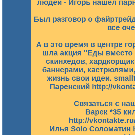
людей - Игорь нашел парн
Был разговор о файртрейд
все оч
А в это время в центре г
шла акция "Еды вместо б
скинхедов, хардкорщик
баннерами, кастрюлями,
жизнь свои идеи. smallt
Паренский http://vkont
Связаться с на
Варек *35 к
http://vkontakte.r
Илья Solo Соломатин ht