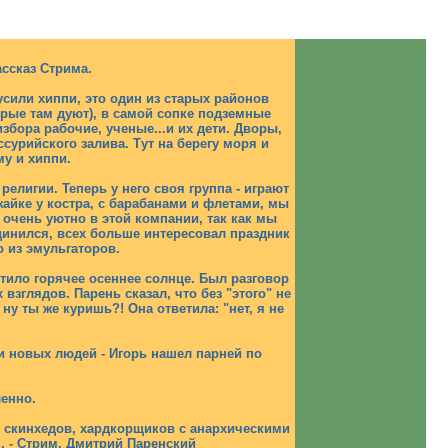
ссказ Стрима.
тусили хиппи, это один из старых районов
орые там дуют), в самой сопке подземные
збора рабочие, ученые...и их дети. Дворы,
сурийского залива. Тут на берегу моря и
му и хиппи.
елигии. Теперь у него своя группа - играют
жайке у костра, с барабанами и флетами, мы
 очень уютно в этой компании, так как мы
динился, всех больше интересовал праздник
 из эмульгаторов.
етило горячее осеннее солнце. Был разговор
взглядов. Парень сказал, что без "этого" не
 ну ты же куришь?! Она ответила: "нет, я не
и новых людей - Игорь нашел парней по
ленно.
, скинхедов, хардкорщиков с анархическими
 , - Стрим, Дмитрий Паренский