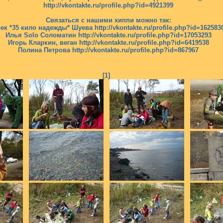
http://vkontakte.ru/profile.php?id=4921399
Связаться с нашими хиппи можно так:
ек *35 кило надежды* Шуева http://vkontakte.ru/profile.php?id=162583
Илья Solo Соломатин http://vkontakte.ru/profile.php?id=17053293
Игорь Кларкин, веган http://vkontakte.ru/profile.php?id=6419538
Полина Петрова http://vkontakte.ru/profile.php?id=867967
[1]