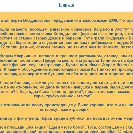
hippy.ru
еча хиппарей Владивостока перед зимними заморозками 2008. Фотора
ошли на место, вообщем, известное и знаковое. Когда-то в 80-х тут 
 района возвышается сопка Холодильник (названа из-за ветров, кот
стоит из старых старых домов и бараков. Тут играли Окуджаву и Ви
одит на берег моря и спускается равнинным прибрежьем к водам Ус
12 хиппи, разных, совсем разных, но таких в чем то близких, поэто
с Игорем Кларкиным, веганом в прошлом растаманом, отошедшим от р
риходили постепенно. Придя на место, мы увидели 10 пиплов на лу
 плел феньки, слушал играющих. Курил, пил. Нам с Игорем было не
е. К нашим обсуждениям предстоящего показа КСТ никто не присое
 площади, содержимое бутылки со сбитнем, розового мороженного
 стало больше, а земля уже стала по осеннему остывать, хоть и св
е к ним отношение, но двое пиплов - девушка и парень были других 
 можно?". Еще одна была "сильно против", после того как я сказал -
курю, трубка сейчас - это так"...
кое отношение ко всему происходящему. Было хорошо, что мы нашл
интересу, тоже играющих.
зговор о файртрейд. Народ вроде врубился, но пока все очень мед
ьной площади шла акция "Еды вместо бомб". Туса, состоящая из схе
, веганской едой, претворяла в жизнь свои идеи. smalltalk@list.ru