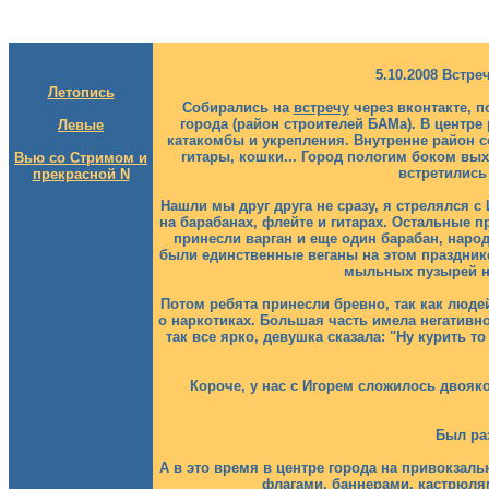
5.10.2008 Встр
Летопись
Cобирались на
встречу
через вконтакте, п
города (район строителей БАМа). В центре
Левые
катакомбы и укрепления. Внутренне район со
гитары, кошки... Город пологим боком вых
Вью со Стримом и
встретились 
прекрасной N
Нашли мы друг друга не сразу, я стрелялся 
на барабанах, флейте и гитарах. Остальные п
принесли варган и еще один барабан, народ
были единственные веганы на этом праздник
мыльных пузырей на
Потом ребята принесли бревно, так как людей
о наркотиках. Большая часть имела негативно
так все ярко, девушка сказала: "Ну курить то
Короче, у нас с Игорем сложилось двоя
Был ра
А в это время в центре города на привокзал
флагами, баннерами, кастрюлями