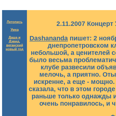
Летопись
2.11.2007 Концерт
Умка
Dashananda
пишет: 2 нояб
Даша и
Дэвид,
днепропетровском к
веганский
новый год
небольшой, а ценителей с
было весьма проблематичн
клубе развесили объяв
мелочь, а приятно. Оты
искренне, а еще - мощно.
сказала, что в этом город
раньше только однажды иг
очень понравилось, и ч