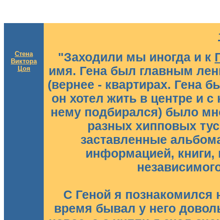
Стена
"Заходили мы иногда и к
Виктора
имя. Гена был главным лени
Цоя
(вернее - квартирах. Гена
он хотел жить в центре и с
нему подбирался) было мн
разных хипповых тусо
заставленные альбом
информацией, книги, 
независимого
С Геной я познакомился 
время бывал у него доволь