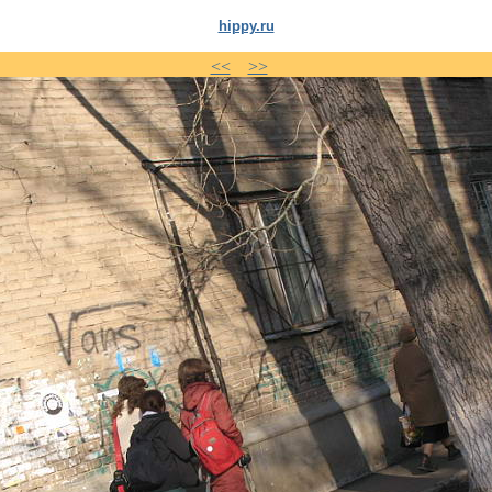
hippy.ru
<<
>>