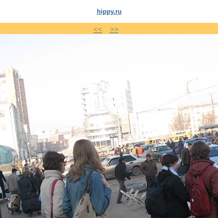
hippy.ru
<<
>>