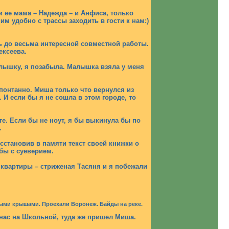
и ее мама – Надежда – и Анфиса, только
м удобно с трассы заходить в гости к нам:)
ь до весьма интересной совместной работы.
ексеева.
малышку, я позабыла. Малышка взяла у меня
понтанно. Миша только что вернулся из
 И если бы я не сошла в этом городе, то
е. Если бы не ноут, я бы выкинула бы по
.
сстановив в памяти текст своей книжки о
 бы с суеверием.
квартиры – стриженая Тасяня и я побежали
рыми крышами. Проехали Воронеж. Байды на реке.
 нас на Школьной, туда же пришел Миша.