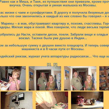
вно как и Миша, и Таня, из путешествия они привезли, кроме проч
внучка. Очень открытая и умная малышка из Москвы.
час жизни с чаем и сухофруктами. В дорогу я получила безумные д
олько что они закончились и каждый из них словно бы говорил – я 
 Марины – в мае, обустраивают квартиру и, похоже, счастливы. Г
омидоры. Мягкая жара и покой. Мне говорили, что люди весьма те
обрались до Насти, оставили диски, поели. Забрали вещи и оладьи 
вокзал. Тасяня была уже душою в Индии...
ом за небольшую сумму о двушке вместо плацкарта. И теперь сове
машиниста и в 8 часах пути от Москвы.
ндийский рюкзак, журнал учета аппаратуры радиосвязи… Что еще н
[1]
[2]