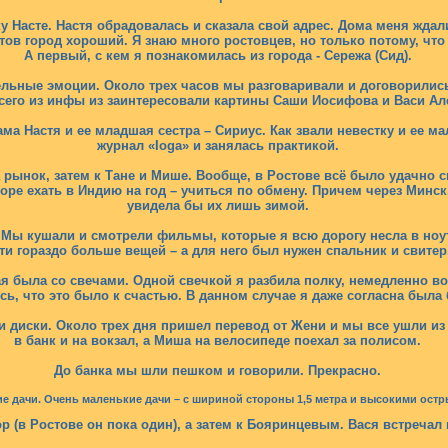
у Насте. Настя обрадовалась и сказала свой адрес. Дома меня ждал
в город хороший. Я знаю много ростовцев, но только потому, что и
А первый, с кем я познакомилась из города - Сережа (Сид).
ельные эмоции. Около трех часов мы разговаривали и договорилис
сего из инфы из заинтересовали картины Саши Иосифова и Васи Ал
ма Настя и ее младшая сестра – Сириус. Как звали невестку и ее 
журнал «Ioga» и занялась практикой.
 рынок, затем к Тане и Мише. Вообще, в Ростове всё было удачно с
ре ехать в Индию на год – учиться по обмену. Причем через Минск.
увидела бы их лишь зимой.
 Мы кушали и смотрели фильмы, которые я всю дорогу несла в ноут
ти гораздо больше вещей – а для него был нужен спальник и свитер
я была со свечами. Одной свечкой я разбила полку, немедленно во
сь, что это было к счастью. В данном случае я даже согласна была
диски. Около трех дня пришел перевод от Жени и мы все ушли из 
в банк и на вокзал, а Миша на велосипеде поехал за полисом.
До банка мы шли пешком и говорили. Прекрасно.
ие дачи. Очень маленькие дачи – с шириной стороны 1,5 метра и высокими ост
 (в Ростове он пока один), а затем к Бояринцевым. Вася встречал