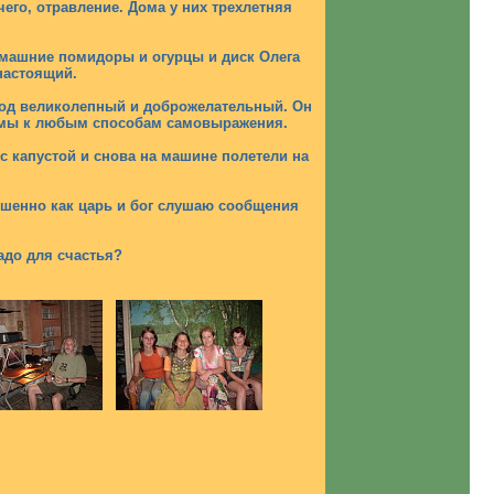
его, отравление. Дома у них трехлетняя
омашние помидоры и огурцы и диск Олега
настоящий.
ород великолепный и доброжелательный. Он
рпимы к любым способам самовыражения.
с капустой и снова на машине полетели на
ршенно как царь и бог слушаю сообщения
адо для счастья?