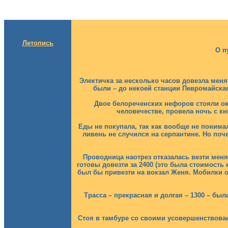
Летопись
О п
Электичка за несколько часов довезла меня
были – до некоей станции Певромайская
Двое белореченских нефоров стояли око
человечестве, провела ночь с к
Еды не покупала, так как вообще не понимал
ливень не случился на серпантине. Но поч
Проводница наотрез отказалась везти мен
готовы довезти за 2400 (это была стоимость
был бы привезти на вокзал Женя. Мобилки о
Трасса – прекрасная и долгая – 1300 – б
Стоя в тамбуре со своими усовершенствован