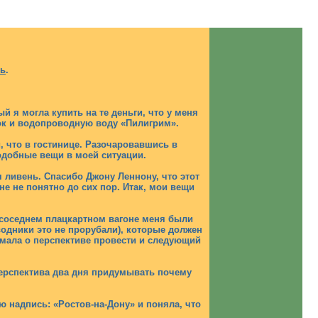
сь
.
 я могла купить на те деньги, что у меня
сок и водопроводную воду «Пилигрим».
, что в гостинице. Разочаровавшись в
одобные вещи в моей ситуации.
я ливень. Спасибо Джону Леннону, что этот
е не понятно до сих пор. Итак, мои вещи
В соседнем плацкартном вагоне меня были
водники это не прорубали), которые должен
умала о перспективе провести и следующий
 перспектива два дня придумывать почему
 надпись: «Ростов-на-Дону» и поняла, что