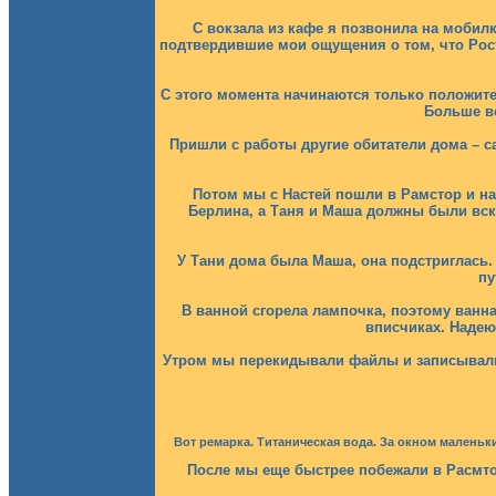
С вокзала из кафе я позвонила на мобилк
подтвердившие мои ощущения о том, что Росто
С этого момента начинаются только положит
Больше в
Пришли с работы другие обитатели дома – са
Потом мы с Настей пошли в Рамстор и на
Берлина, а Таня и Маша должны были вско
У Тани дома была Маша, она подстриглась.
пу
В ванной сгорела лампочка, поэтому ванна
вписчиках. Надею
Утром мы перекидывали файлы и записывали 
Вот ремарка. Титаническая вода. За окном маленьк
После мы еще быстрее побежали в Расмтор