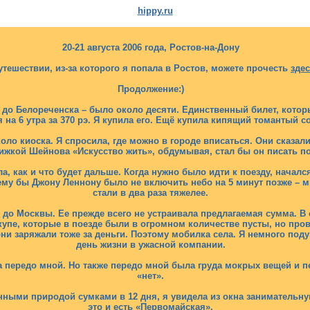
hippy.ru
20-21 августа 2006 года, Ростов-на-Дону
утешествии, из-за которого я попала в Ростов, можете прочесть
зде
Продолжение:)
 до Белореченска – было около десяти. Единственный билет, который
 на 6 утра за 370 рэ. Я купила его. Ещё купила кипящий томантый 
ло киоска. Я спросила, где можно в городе вписаться. Они сказали
нижкой Шейнова «Искусство жить», обдумывая, стал бы он писать п
а, как и что будет дальше. Когда нужно было идти к поезду, началс
ему бы Джону Леннону было не включить небо на 5 минут позже – мн
стали в два раза тяжелее.
я до Москвы. Ее прежде всего не устраивала предлагаемая сумма. 
 купе, которые в поезде были в огромном количестве пусты, но про
ни заряжали тоже за деньги. Поэтому мобилка села. Я немного под
день жизни в ужасной компании.
ыла передо мной. Но также передо мной была груда мокрых вещей и
«нет».
ными природой сумками в 12 дня, я увидела из окна занимательную
это и есть «Первомайская».