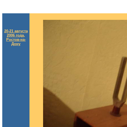
20-21 августа
2006 года,
Ростов-на-
Дону