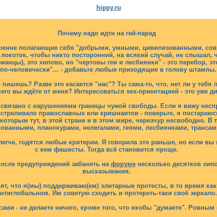
hippy.ru
Почему надо идти на гей-парад
кренне полагающие себя "добрыми, умными, цивилизованными, со
 локоток, чтобы никто посторонний, на всякий случай, не слышал, ча
анцы), это хипово, но "чертовы геи и лесбиянки" - это перебор, эт
"по-человечески"... - добавьте любые приходящие в голову штампы.
пишешь? Разве это касается "нас"? Ты сама-то, что, нет ли у тебя
чего вы ждёте от меня? Интересоваться sex-ориентацией - это уже 
о связано с нарушениями границы чужой свободы. Если я вижу неспр
стреливало православных или кришнаитов - поверьте, я постараюсь 
торым тут, в этой стране и в этом мире, черезчур несвободно. В т
ванными, планокурами, нелегалами, геями, лесбиянками, трансами,
легче, годятся любые критерии. Я говорила это раньше, но если вы 
с кем фашисты. Тогда всё становится проще.
осле предупреждений забанить на
форуме
несколько десятков хип
высказывания.
рят, что я(мы) поддерживаю(ем) элитарные протесты, в то время ка
нтиглобальном. Им советую сходить и протереть-таки своё зеркало.
ами - не делаете ничего, кроме того, что якобы "думаете". Ровным 