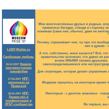
Мои многочисленные друзья и родные, ис
приватных беседах, отводя в сторонку за
понимаю (сами они, обычно, даже не вегетари
Почему, спрашивают они, ты про это вообще 
них и думаю - 
LGBT-Rights.ru
А что, собственно, меня касается? Всё, чт
Свободная любовь
правительство вспомнит, что давно не рас
всеми ИНЫМИ своими друзьями, ко
Неделя
самоопределившимися или неструктуриро
26.02.2007
противостояния
гомофобии
Для сегрегации, которая делает управление 
НПГ:
27.02.2007
кинопоказ на
Модерам пришлось на некоторое время п
Пражской
НПГ:
Некоторые - с десяток знакомых - гово
28.02.2007
Лидерство и
а
конфронтация в
ЛГБТ-сообществе
Во первых, вы с