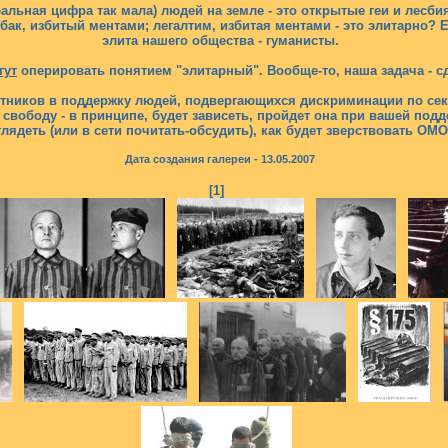
еальная цифра так мала) людей на земле - это открытые геи и лесби
бак, избитый ментами; легалтим, избитая ментами - это элитарно? Е
элита нашего общества - гуманисты.
гут
оперировать понятием "элитарный". Вообще-то, наша задача - сд
ников в поддержку людей, подвергающихся дискриминации по сексу
 свободу - в принципе, будет зависеть, пройдет она при вашей под
глядеть (или в сети почитать-обсудить), как будет зверствовать ОМ
Дата создания галереи - 13.05.2007
[1]