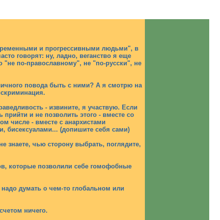
временными и прогрессивными людьми", в
сто говорят: ну, ладно, веганство я еще
о "не по-православному", не "по-русски", не
 личного повода быть с ними? А я смотрю на
дискриминация.
аведливость - извините, я участвую. Если
прийти и не позволить этого - вместе со
ом числе - вместе с анархистами
 бисексуалами... (допишите себя сами)
не знаете, чью сторону выбрать, поглядите,
ов, которые позволили себе гомофобные
к надо думать о чем-то глобальном или
счетом ничего.