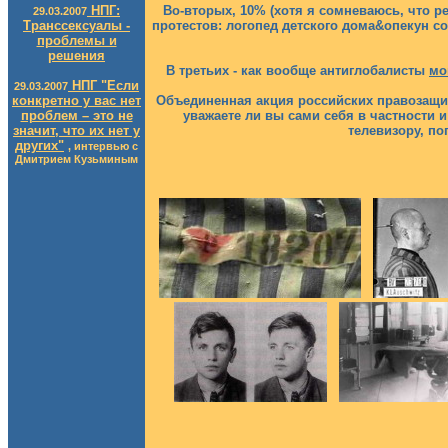
НПГ:
Во-вторых, 10% (хотя я сомневаюсь, что р
29.03.2007
Транссексуалы -
протестов: логопед детского дома&опекун со
проблемы и
решения
В третьих - как вообще антиглобалисты
мо
НПГ "Если
29.03.2007
конкретно у вас нет
Объединенная акция российских правозащит
проблем – это не
уважаете ли вы сами себя в частности и
значит, что их нет у
телевизору, по
других"
, интервью с
Дмитрием Кузьминым