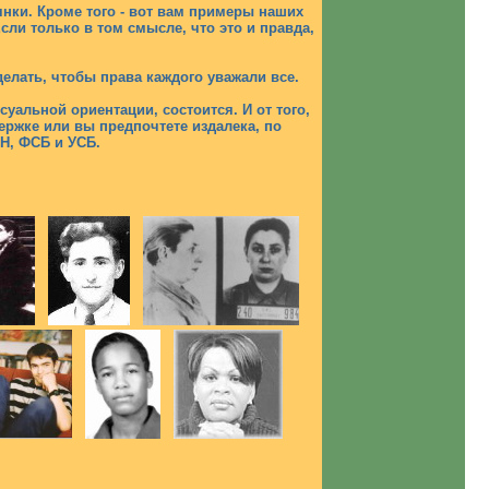
янки. Кроме того - вот вам примеры наших
сли только в том смысле, что это и правда,
елать, чтобы права каждого уважали все.
альной ориентации, состоится. И от того,
держке или вы предпочтете издалека, по
ОН, ФСБ и УСБ.