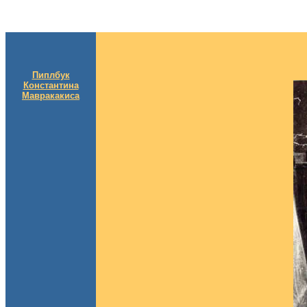
Пиплбук
Константина
Мавракакиса