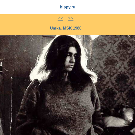
hippy.ru
<<
>>
Umka, MSK 1986