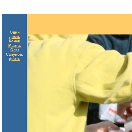
Один
дома.
Конец
Марта.
Олег
Сапунов,
фото.