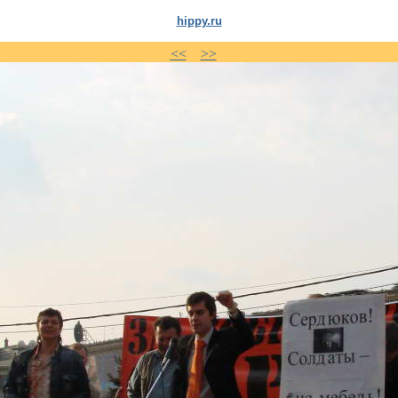
hippy.ru
<<
>>