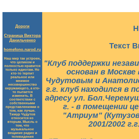
Дороги
Н
Страница Виктора
Данильченко
Текст 
homefono.narod.ru
Наш мир так устроен,
"Клуб поддержки незав
что целиком и
полностью нравится
только идиотам. Но
основан в Москве
кто-то терпит
реальное или
Чудутовым и Анатолие
мнимое
несовершенство
г.г. клуб находился в 
окружающего, а кто-
то пытается
изменить. В
адресу ул. Бол.Черемушк
соответствии с
собственными
г. - в помещении 
представлениями о
том, как лучше.
"Атриум" (Кутузов
Тимур Чудутов
относится ко
вторым. Мысль о
2001/2002 г.
том, что
музыкальное
вещание радио и
телевидения