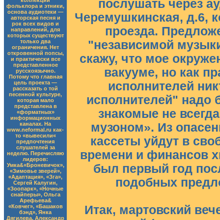
коллекции
послушать через ауд
фольклора и этники,
основа аудиотеки —
Черемушкинская, д.6, к
авторская песня и
рок всех видов и
проезда. Предлож
направлений, для
которых существуют
только два
"независимой музыки
ограничения. Нет
откровенной попсы,
скажу, что мое окруж
и практически все
представленное
вакууме, но как п
русскоязычно.
Потому что главная
цель проекта —
исполнителей ник
рассказать о той
песенной культуре,
исполнителей" надо 
которая мало
представлена в
знакомые не всегд
«форматных»
информационных
каналах. На
музоном». Из опасен
www.neformal.ru как-
то «вывесили«
кассеты уйдут в сво
предпочтения
слушателей за
времени и финансов хв
неделю. Перечисляю
лидеров:
Умка&«Броневичок»,
был первый год посл
«Зимовье зверей»,
«Адаптация», «Зга»,
подобных предло
Сергей Калугин,
«Зоопарк», «Ночные
снайперы», Ольга
Арефьева&
«Ковчег», «Башаков
Итак, мартовский веч
бэнд», Янка
Дягилева, Александр