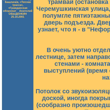
трамвай (остановка
Башлачев, «Теплая
трасса»,
Черемушкинская улица,
«Гражданская
оборона»
...
Анатолий
ОБЫДЕНКИН
полумгле пятиэтажны
25.10.2001
дверь подъезда. Две
узнает, что я - в "Неф
В очень уютно отде
лестнице, затем направ
стенами - комнат
выступлений (время 
на
Потолок со звукоизоляц
доской, иногда покр
(сообразно произошед