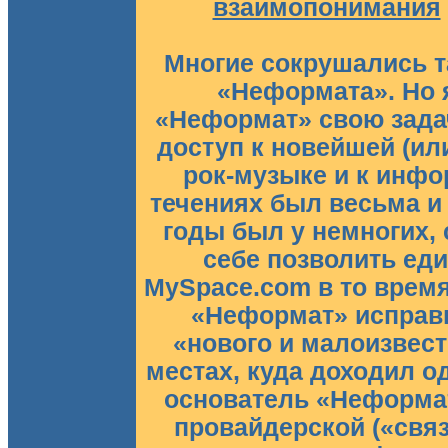
взаимопонимания
Многие сокрушались 
«Неформата». Но я
«Неформат» свою зада
доступ к новейшей (ил
рок-музыке и к инф
течениях был весьма и 
годы был у немногих, 
себе позволить ед
MySpace.com в то время
«Неформат» исправ
«нового и малоизвестн
местах, куда доходил 
основатель «Неформат
провайдерской («свя