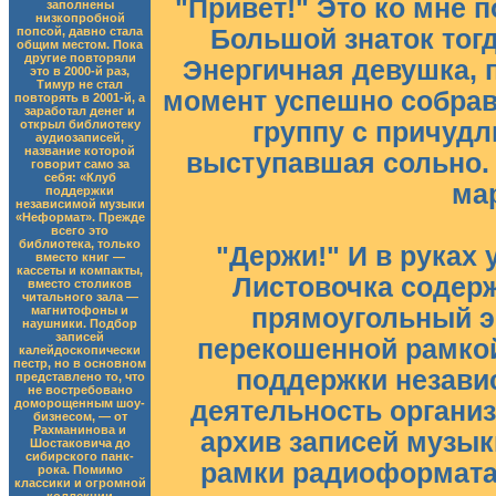
"Привет!" Это ко мне 
заполнены
низкопробной
попсой, давно стала
Большой знаток тог
общим местом. Пока
другие повторяли
Энергичная девушка, 
это в 2000-й раз,
Тимур не стал
момент успешно собрав
повторять в 2001-й, а
заработал денег и
открыл библиотеку
группу с причуд
аудиозаписей,
название которой
выступавшая сольно.
говорит само за
себя: «Клуб
мар
поддержки
независимой музыки
«Неформат». Прежде
всего это
библиотека, только
"Держи!" И в руках 
вместо книг —
кассеты и компакты,
Листовочка содерж
вместо столиков
читального зала —
магнитофоны и
прямоугольный э
наушники. Подбор
записей
перекошенной рамкой
калейдоскопически
пестр, но в основном
поддержки незави
представлено то, что
не востребовано
доморощенным шоу-
деятельность органи
бизнесом, — от
Рахманинова и
архив записей музыки
Шостаковича до
сибирского панк-
рамки радиоформата.
рока. Помимо
классики и огромной