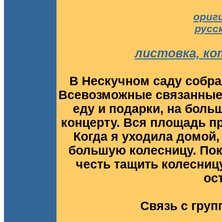
ориг
русс
листовка, ко
В Нескучном саду собра
Всевозможные связанные 
еду и подарки, на боль
концерту. Вся площадь п
Когда я уходила домой,
большую колесницу. Пока
честь тащить колесниц
ост
Связь с груп