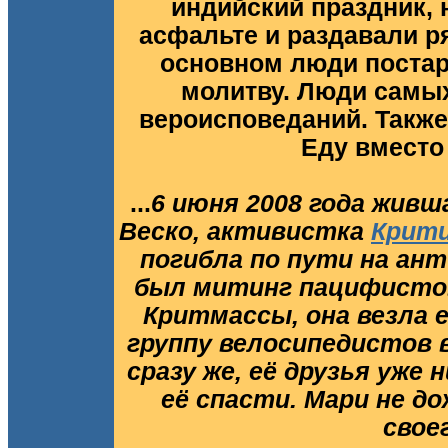
индийский праздник,
асфальте и раздавали р
основном люди постар
молитву. Люди самы
вероисповеданий. Такж
Еду вместо
...
6 июня 2008 года живш
Веско, активистка
Крити
погибла по пути на ан
был митинг пацифистов
Критмассы, она везла 
группу велосипедистов 
сразу же, её друзья уже
её спасти. Мари не до
свое