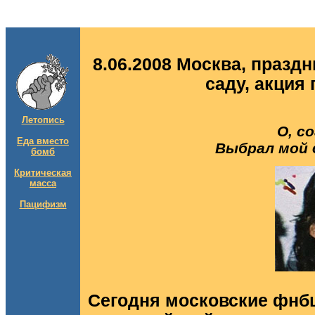
8.06.2008 Москва, праздн
саду, акция
Летопись
О, с
Еда вместо
Выбрал мой д
бомб
Критическая
масса
Пацифизм
Сегодня московские фнбш