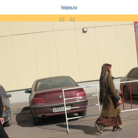
hippy.ru
<<
>>