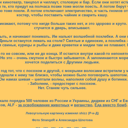
 и кинотеатр, танцпол и чиллаут, столовую и бар. Если они хотят ест
е, кто придут на полчаса позже тоже могли поесть. А потом берут 
ню тоже поели. А потом отключают электричество, и часть гномов от
костер, чтобы поставить чайник и сварить кашу.
иезжают, потому что нигде больше таких нет, и это здорово и круто
стучится в дверь, вписывают.
ыть, и начинают понимать. Им нальют волшебной похлебки. А они п
 Деньги останутся лежать на столе? Смятые и одинокие, а похлебка 
свиньи, курицы и рыбы и даже креветки и мидии там не плавают. П
-то не совсем, или не до конца. И остается внутри какой-то непоня
 Но это – очень смутное и быстро забывается. А запоминаются море,
хочется поделиться с Другими людьми.
год тот, что с посохом и другой, с мокрыми волосами встретили у 
одошли к нему так близко, чтобы можно было поговорить шепотом.
 Ом намах шивая – шептали волны, наполняя собой душу и ботинки.
- Заболеем, - предостерег с посохом.
Нет. Станем чуть сильнее.
ехало порядка 500 человек из России и Украины, диджеи из СНГ и Е
сов, ALF -
за освобождение животных
и
веганство
,
Еда вместо бомб
Левоугольную картинку изменял shizz (Р-н-Д)
Фото StrangeR и Александра Шлотова