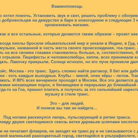
Взаимопомощь
то хотел помочь. Установить звук и свет, решить проблему с обогр
ти добровольцев на дежурство в баре в новогоднюю и следующие 3 н
организовать магазин.
 как и все остальные, которые делаются таким образом – проект не
 когда пиплы бросили обывательский мир и уехали в Индию, в
Гоа
,
узыки, названной в честь места своего происхождения, гоа-транс. 
ть на все своими глазами становилось больше, и, соответственно
 отрывом. Пацифисты и человеколюбцы, хиппи, всех принимали как 
ать. Лавочку прикрыли. Солнце исчезло, но его лучи проникли дал
эйс. Москва - это транс. Здесь сложно найти раггакор, 8 бит или да
 - хоть каждые выходные. Клубы – зимой, опен эйры – летом. Trance.r
ть. И 80% всех вечеринок проходят в Москве. Все это делается дл
ммами нюхающими порох, и бегающими в перерывах до ближайшей апт
 когда-то на Гоа, пришел платить и получать за это сильнейший нар
музыку в стиле транс.
Это – для людей.
И гномов вы там не найдете…
Под ногами раскинулся лагерь, пульсирующий в ритме транса.
между двумя светящимися сквозь ветки деревьев шляпами кислотно-
и не печатают флаеров, не заходят на транс.ру и не связываются с
 свой маленький разноцветный город, светящийся в ультрафиолете,