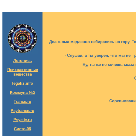
Два гнома медленно взбирались на гору. То
- Cлушай, а ты уверен, что мы не 
Летопись
- Ну, ты же не хочешь сказа
Психоактивные
вещества
legaliz.info
Коммуна №2
Соревновани
Trance.ru
Psytrance.ru
Psycity.ru
Систо-08