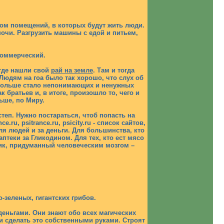
евом помещений, в которых будут жить люди.
очи. Разгрузить машины с едой и питьем,
коммерческий.
 где нашли свой
рай на земле
. Там и тогда
Людям на гоа было так хорошо, что слух об
, больше стало непонимающих и ненужных
братьев и, в итоге, произошло то, чего и
ьше, по Миру.
бстеп. Нужно постараться, чтоб попасть на
u, psitrance.ru, psicity.ru - список сайтов,
я людей и за деньги. Для большинства, кто
еки за Гликодином. Для тех, кто ест мясо
котик, придуманный человеческим мозгом –
зеленых, гигантских грибов.
 деньгами. Они знают обо всех магических
 и сделать это собственными руками. Строят