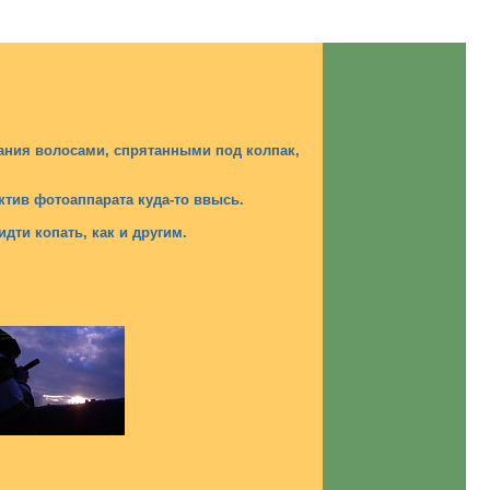
упания волосами, спрятанными под колпак,
ктив фотоаппарата куда-то ввысь.
идти копать, как и другим.