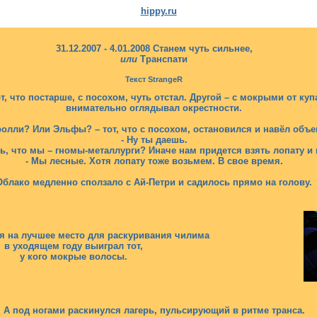
hippy.ru
31.12.2007 - 4.01.2008 Станем чуть сильнее,
или
Транспати
Текст StrangeR
т, что постарше, с посохом, чуть отстал. Другой – с мокрыми от к
внимательно оглядывал окрестности.
Тролли? Или Эльфы? – тот, что с посохом, остановился и навёл объе
- Ну ты даешь.
ть, что мы – гномы-металлурги? Иначе нам придется взять лопату и 
- Мы лесные. Хотя лопату тоже возьмем. В свое время.
Облако медленно сползало с Ай-Петри и садилось прямо на голову.
я на лучшее место для раскуривания чилима
в уходящем году выиграл тот,
у кого мокрые волосы.
А под ногами раскинулся лагерь, пульсирующий в ритме транса.