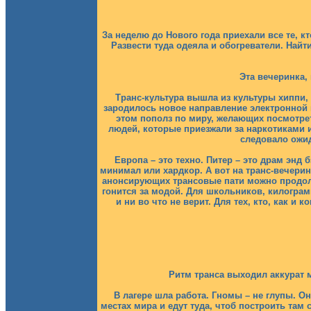
За неделю до Нового года приехали все те, к
Развести туда одеяла и обогреватели. Най
Эта вечеринка,
Транс-культура вышла из культуры хиппи,
зародилось новое направление электронной м
этом пополз по миру, желающих посмотре
людей, которые приезжали за наркотиками и
следовало ожид
Европа – это техно. Питер – это драм энд б
минимал или хардкор. А вот на транс-вечеринки
анонсирующих трансовые пати можно продолжа
гонится за модой. Для школьников, килогра
и ни во что не верит. Для тех, кто, как и
Ритм транса выходил аккурат 
В лагере шла работа. Гномы – не глупы. Он
местах мира и едут туда, чтоб построить там