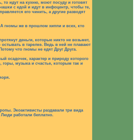
ь, то идут на кухню, моют посуду и готовят
чашки с едой и идут в инфоцентр, чтобы те,
правляется его чинить, а другие разводят
. А гномы же в прошлом хиппи и всех, кто
ротянут деньги, которые никто не возьмет,
– остывать в тарелке. Ведь в ней не плавают
отому что гномы не едят Друг Друга.
тный осадочек, характер и природу которого
 горы, музыка и счастье, которым так и
моря.
вропы. Экоактивисты раздавали три вида
. Люди работали беплатно.