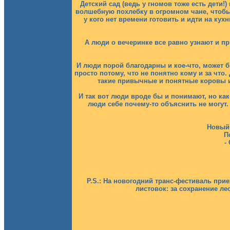
Детский сад (ведь у гномов тоже есть дети!)
волшебную похлебку в огромном чане, чтобы т
у кого нет времени готовить и идти на кух
А люди о вечеринке все равно узнают и пр
И люди порой благодарны и кое-что, может б
просто потому, что не понятно кому и за что.
такие привычные и понятные коровы и 
И так вот люди вроде бы и понимают, но как
люди себе почему-то объяснить не могут.
Новый 
П
-
P.S.: На новогодний транс-фестиваль при
листовок: за сохранение ле