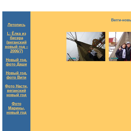
Вегги-нов
Летопись
L: Ёлка из
бисера
(веганский
новый год –
2006/7)
Новый год,
фото Даши
Новый год,
фото Вити
Фото Насти,
веганский
новый год
Фото
Марины,
новый год