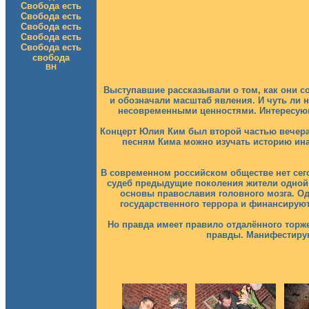
Свобода есть
Свобода есть
Свобода есть
Свобода есть
Свобода есть
свобода
ВН
Выступавшие рассказывали о том, как они с
и обозначали масштаб явления. И чуть ли н
несовременными ценностями. Интересующ
Концерт Юлия Ким был второй частью вечера.
песням Кима можно изучать историю инако
В современном российском обществе нет сег
судеб предыдущие поколения жители одной
основы православия головного мозга. О
государственного террора и финансирую
Но правда имеет правило отдалённого торж
правды. Манифестирую