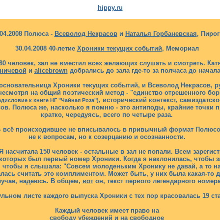
hippy.ru
.04.2008 Полюса -
Всеволод Некрасов
и
Наталья Горбаневская
, Пирог
30.04.2008 40-летие
Хроники текущих событий
, Мемориал
80 человек, зал не вместил всех желающих слушать и смотреть.
Кат
ничевой
и
alicebrown
добрались до зала где-то за полчаса до нача
 основательница Хроники текущих событий, и Всеволод Некрасов, рус
 несмотря на общий поэтический метод - "единство отрешенного б
, исторический контекст, самиздатск
дисловие к книге НГ "Чайная Роза")
ов. Полюса же, насколько я помню - это антиподы, крайние точки 
кратко, чередуясь, всего по четыре раза.
и - всё происходившее не вписывалось в привычный формат Полюсо
не к вопросам, но к созерцанию и осознанности.
 насчитала 150 человек - остальные в зал не попали. Всем зареги
оторых был первый номер Хроники. Когда я наклонилась, чтобы за
 чтобы я слышала: "Совсем молоденьким Хронику не давай, а то на 
ралась считать это комплиментом. Может быть, у них была какая-то д
лучае, надеюсь. В общем,
вот
он, текст первого легендарного номера
ульном листе каждого выпуска Хроники с тех пор красовалась 19 с
Каждый человек имеет право на
свободу убеждений и на свободное