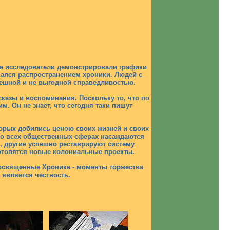
ые исследователи демонстрировали графики
имался распространением хроники. Людей с
мешной и не выгодной справедливостью.
казы и воспоминания. Поскольку то, что по
м. Он не знает, что сегодня таки пишут
торых добились ценою своих жизней и своих
Во всех общественных сферах насаждаются
, другие успешно реставрируют систему
готовятся новые колониальные проекты.
посвященные Хронике - моменты торжества
является честность.