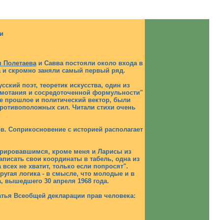
и
я Полетаева
и Савва постояли около входа в
ла и скромно заняли самый первый ряд.
ский поэт, теоретик искусства, один из
ормотания и сосредоточенной формульности"
ое прошлое и политический вектор, были
противоположных сил. Читали стихи очень
в. Соприкосновение с историей располагает
стрировавшимся, кроме меня и Ларисы из
писать свои координаты в табель, одна из
всех не хватит, только если попросят".
ругая логика - в смысле, что молодые и в
, вышедшего 30 апреля 1968 года.
татья Всеобщей декларации прав человека: