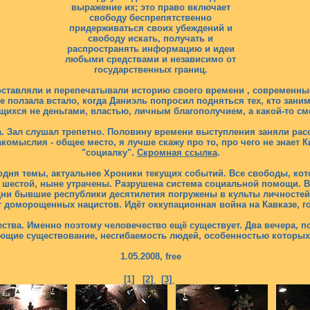
выражение их; это право включает
свободу беспрепятственно
придерживаться своих убеждений и
свободу искать, получать и
распространять информацию и идеи
любыми средствами и независимо от
государственных границ.
оставляли и перепечатывали историю своего времени , современн
е ползала встало, когда Даниэль попросил подняться тех, кто зан
ихся не деньгами, властью, личным благополучием, а какой-то с
 Зал слушал трепетно. Половину времени выступления заняли расс
мыслия - общее место, я лучше скажу про то, про чего не знает Ки
"социалку".
Скромная ссылка
.
одня темы, актуальнее Хроники текущих событий. Все свободы, ко
 шестой, ныне утрачены. Разрушена система социальной помощи. 
дни бывшие республики десятилетия погружены в культы личностей
т доморощенных нацистов. Идёт оккупационная война на Кавказе, 
ества. Именно поэтому человечество ещё существует. Два вечера, 
щие существование, несгибаемость людей, особенностью которых 
1.05.2008, free
[1]
[2]
[3]