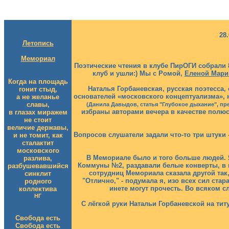
28
Летопись
Мемориал
Поэтические чтения в клубе ПирОГИ собрали 
клуб и ушли:) Мы с Ромой,
Еленой Мари
Когда на площадь
Наталья Горбаневская, русская поэтесса,
гонит стыд,
основателей «московского концептуализма»,
а не желанье
славы,
(Данила Давыдов, статья "Глубокое дыхание", пре
избраны авторами вечера в качестве полюс
в глазах миражем
не стоит
величие державы,
Вопросов слушатели задали что-то три штук
и не томит, как
сталактит
московского
В Мемориале было и того больше людей. Я
разлива,
Коммуны №2, раздавали белые конверты, в к
разбушевавшийся
сотрудниц Мемориала сказала другой так,
синклит
"Отлично," - подумала я, изо всех сил ста
родного
инете могут прочесть. Во всяком с
коллектива
НГ
С лёгкой руки Натальи Горбаневской на тит
Свобода есть
Свобода есть