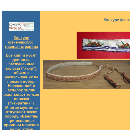
Конкурс фенеч
Конкурс
фенечек-2008,
главная страница
Все хиппи носят
длинные,
распущенные
волосы (“хайр”),
обычно
расчесывая их на
прямой побор.
Нередко лоб и
затылок хиппи
охватывает тонкая
повязка
(“хайратник”).
Многие мужчины
отпускают также
бороду. Известны
три основных
причины ношения
волос этими