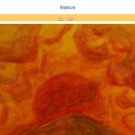
hippy.ru
<<
>>