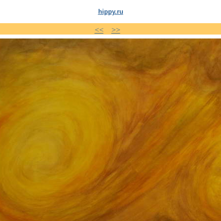
hippy.ru
<<
>>