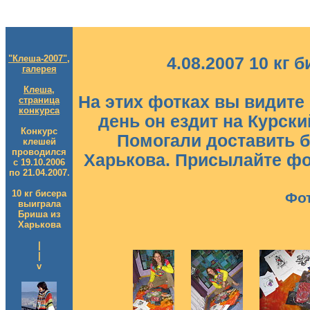
"Клеша-2007",
4.08.2007 10 кг 
галерея
Клеша,
На этих фотках вы видите
страница
конкурса
день он ездит на Курски
Конкурс
Помогали доставить би
клешей
проводился
Харькова. Присылайте фо
с 19.10.2006
по 21.04.2007.
10 кг бисера
Фо
выиграла
Бриша из
Харькова
|
|
v