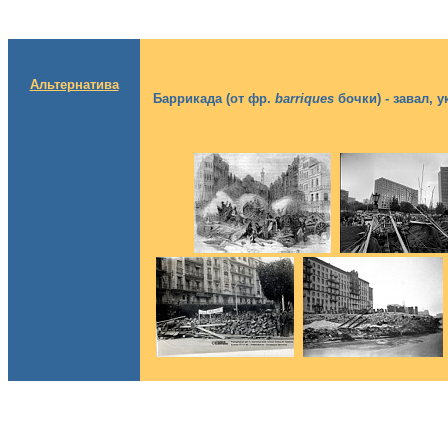
Альтернатива
Баррикада (от фр.
barriques
бочки) - завал, 