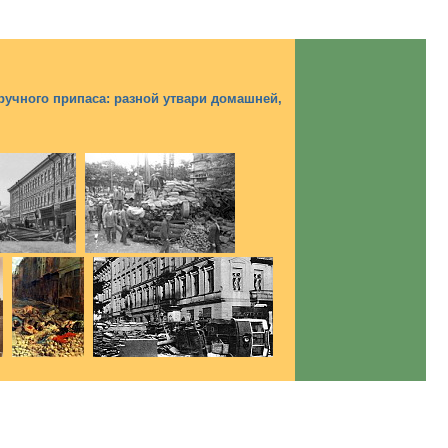
дручного припаса: разной утвари домашней,