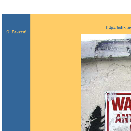
http://fishki
О, Банкси!