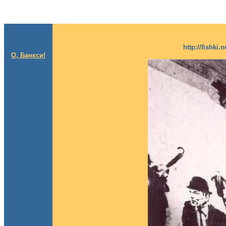
http://fishki
О, Банкси!