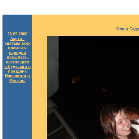
Юля и Садх
26.09.2006
Аарти -
святым всех
времен и
народов
прошлого,
настоящего
и будущего в
праздник
Наваратри в
Москве.