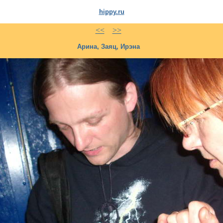
hippy.ru
<<
>>
Арина, Заяц, Ирэна