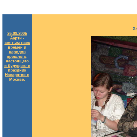
Х
26.09.2006
Аарти -
святым всех
времен и
народов
прошлого,
настоящего
и будущего в
праздник
Наваратри в
Москве.