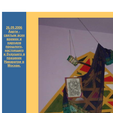
26.09.2006
Аарти -
святым всех
времен и
народов
прошлого,
настоящего
и будущего в
праздник
Наваратри в
Москве.