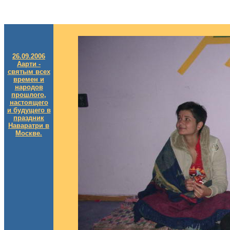
26.09.2006
Аарти -
святым всех
времен и
народов
прошлого,
настоящего
и будущего в
праздник
Наваратри в
Москве.