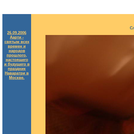
С
26.09.2006
Аарти -
святым всех
времен и
народов
прошлого,
настоящего
и будущего в
праздник
Наваратри в
Москве.