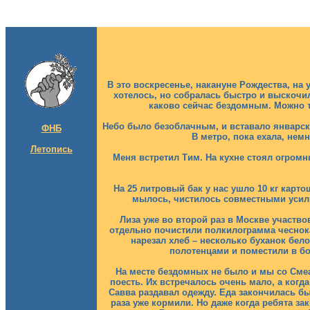
В это воскресенье, накануне Рождества, на
хотелось, но собралась быстро и выскочил
каково сейчас бездомным. Можно т
Небо было безоблачным, и вставало январско
ФНБ
В метро, пока ехала, немн
Летопись
Меня встретил Тим. На кухне стоял огромн
На 25 литровый бак у нас ушло 10 кг карто
мылось, чистилось совместными усили
Лиза уже во второй раз в Москве участво
отдельно почистили полкилограмма чеснок
нарезал хлеб – несколько буханок бело
полотенцами и поместили в бо
На месте бездомных не было и мы со Сме
поесть. Их встречалось очень мало, а когд
Савва раздавал одежду. Еда закончилась бы
раза уже кормили. Но даже когда ребята за