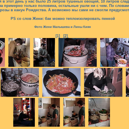
 в этот день у нас было 25 литров тушеных овощей, 10 литров слад
а примерно только половина, остальные ушли ни с чем. По словам
розы в канун Рождества. А возможно мы сами не смогли предусмотр
PS со слов Жени: бак можно теплоизолировать пенкой
Фото Жени Малышева и Лины Киян
[1]
[2]