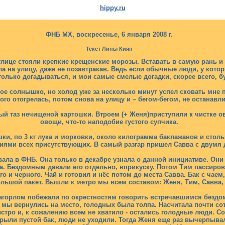
hippy.ru
ФНБ МХ, воскресенье, 6 января 2008 г.
Текст Лины Киян
 улице стояли крепкие крещенские морозы. Вставать в самую рань и
а на улицу, даже не позавтракав. Ведь если обычные люди, у котор
олько догадываться, и мои самые смелые догадки, скорее всего, б
е солнышко, но холод уже за несколько минут успел сковать мне 
ого отогрелась, потом снова на улицу и – бегом-бегом, не останавл
ый таз нечищеной картошки. Втроем (+ Женя)приступили к чистке 
овощи, что-то наподобие густого супчика.
шки, по 3 кг лука и морковки, около килограмма баклажанов и столь
ями всех присутствующих. В самый разгар пришел Савва с двумя де
вала в ФНБ. Она только в декабре узнала о данной инициативе. Они 
а. Бездомным давали его отдельно, вприкуску. Потом Тим пассиро
го и черного. Чай и готовил и нёс потом до места Савва. Бак с чаем
льшой пакет. Вышли к метро мы всем составом: Женя, Тим, Савва, Л
агорлом побежали по окрестностям говорить встречавшимся бездом
а мы вернулись на место, голодных была толпа. Насчитала почти с
стро и, к сожалению всем не хватило - остались голодные люди. Со 
крыли пустой бак, люди не уходили. Тогда Женя еще раз вычерпыва