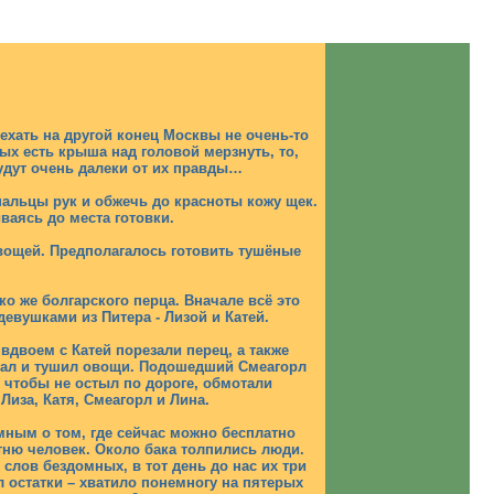
 ехать на другой конец Москвы не очень-то
ых есть крыша над головой мерзнуть, то,
удут очень далеки от их правды…
пальцы рук и обжечь до красноты кожу щек.
иваясь до места готовки.
овощей. Предполагалось готовить тушёные
ко же болгарского перца. Вначале всё это
вушками из Питера - Лизой и Катей.
вдвоем с Катей порезали перец, а также
вал и тушил овощи. Подошедший Смеагорл
, чтобы не остыл по дороге, обмотали
иза, Катя, Смеагорл и Лина.
ным о том, где сейчас можно бесплатно
отню человек. Около бака толпились люди.
слов бездомных, в тот день до нас их три
л остатки – хватило понемногу на пятерых