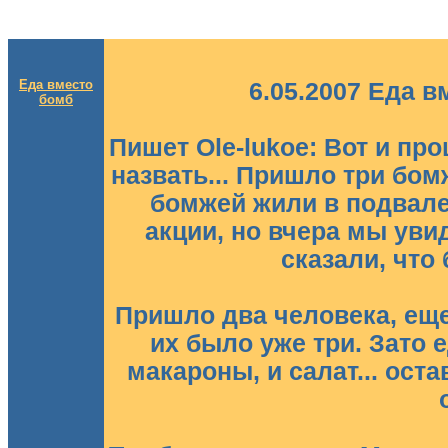
Еда вместо
6.05.2007 Еда в
бомб
Пишет Ole-lukoe: Вот и пр
назвать... Пришло три бом
бомжей жили в подвале
акции, но вчера мы уви
сказали, что 
Пришло два человека, еще
их было уже три. Зато 
макароны, и салат... ост