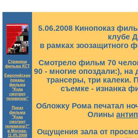
5.06.2008 Кинопоказ филь
клубе 
в рамках зоозащитного ф
Смотрело фильм 70 чело
Страница
фильма КСТ
90 - многие опоздали:), на
Европейские
трансеры, три калеки. 
показы
фильма
съемке - изнанка ф
"Куда
смотрит
телевизор"
Обложку Рома печатал но
Показ
фильма
Олины
анти
"Куда
смотрит
телевизор?"
Ощущения зала от просмо
в Москве,
11.05.2008