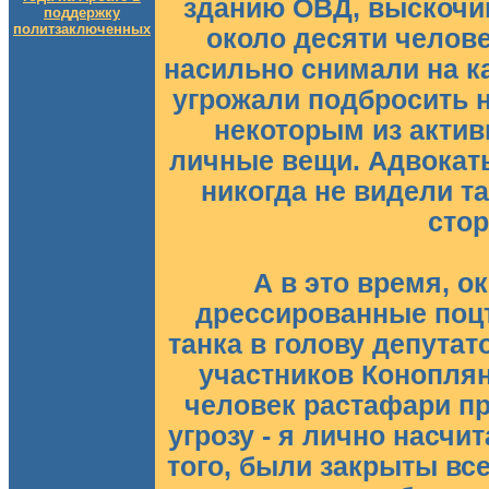
зданию ОВД, выскочи
поддержку
политзаключенных
около десяти челове
насильно снимали на ка
угрожали подбросить н
некоторым из актив
личные вещи. Адвокат
никогда не видели т
сто
А в это время, о
дрессированные поцт
танка в голову депута
участников Коноплян
человек растафари п
угрозу - я лично насчи
того, были закрыты все