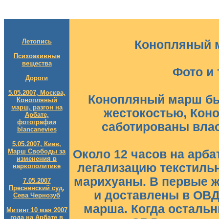
Летопись
Конопляный м
Психоакивные
вещества
Фото и 
Дороги
5.05.2007, Москва,
Конопляный марш бы
Конопляный
марш, разгон на
жестокостью, Коно
Арбате,
фотографии
саботированы влас
blancanevies
5.05.2007, Киев,
Марш Свободы за
Около 12 часов на арба
изменения в
легализацию текстиль
наркополитике
марихуаны. В первые 
7.05.2007
Пресненский суд,
и доставлены в ОВД
Сева Чернозуб
марша. Когда осталь
Митинг 10 мая 2007
года на Арбате в