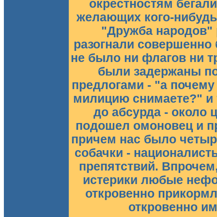
окрестностям бегали
желающих кого-нибудь
"Дружба народов"
разогнали совершенно б
не было ни флагов ни т
были задержаны п
предлогами - "а почему
милицию снимаете?" и 
до абсурда - около 
подошел омоновец и п
причем нас было четыр
собачки - националист
препятствий. Впрочем
истерики любые неф
откровенно прикормл
откровенно им