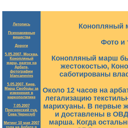
Летопись
Конопляный м
Психоакивные
вещества
Фото и 
Дороги
5.05.2007, Москва,
Конопляный марш бы
Конопляный
марш, разгон на
жестокостью, Коно
Арбате,
фотографии
саботированы влас
blancanevies
5.05.2007, Киев,
Марш Свободы за
Около 12 часов на арба
изменения в
легализацию текстиль
наркополитике
марихуаны. В первые 
7.05.2007
Пресненский суд,
и доставлены в ОВД
Сева Чернозуб
марша. Когда осталь
Митинг 10 мая 2007
года на Арбате в