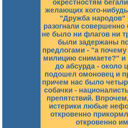
окрестностям бегали
желающих кого-нибудь
"Дружба народов"
разогнали совершенно б
не было ни флагов ни т
были задержаны п
предлогами - "а почему
милицию снимаете?" и 
до абсурда - около 
подошел омоновец и п
причем нас было четыр
собачки - националист
препятствий. Впрочем
истерики любые неф
откровенно прикормл
откровенно им