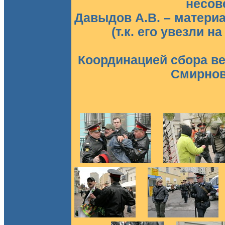
несов
Давыдов А.В. – материа
(т.к. его увезли н
Координацией сбора в
Смирнова