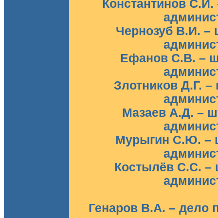
Константинов С.И. 
админист
Чернозуб В.И. – 
админист
Ефанов С.В. – ш
админист
Злотников Д.Г. –
админист
Мазаев А.Д. – ш
админист
Мурыгин С.Ю. – ш
админист
Костылёв С.С. – 
админист
Генаров В.А. – дело