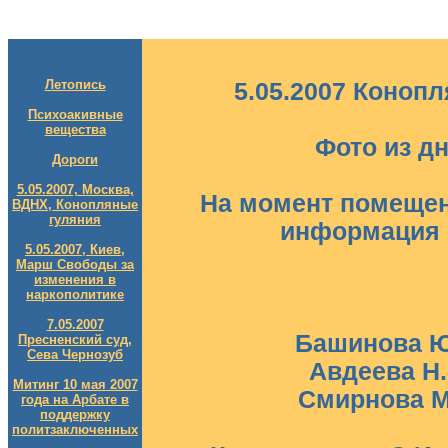
Летопись
5.05.2007 Коноп
Психоакивные
вещества
Фото из д
Дороги
5.05.2007, Москва,
На момент помещени
ВДНХ, Конопляные
гуляния
информация 
5.05.2007, Киев,
Марш Свободы за
изменения в
наркополитике
7.05.2007
Башинова Ю.
Пресненский суд,
Сева Чернозуб
Авдеева Н.
Митинг 10 мая 2007
Смирнова М.
года на Арбате в
поддержку
политзаключенных