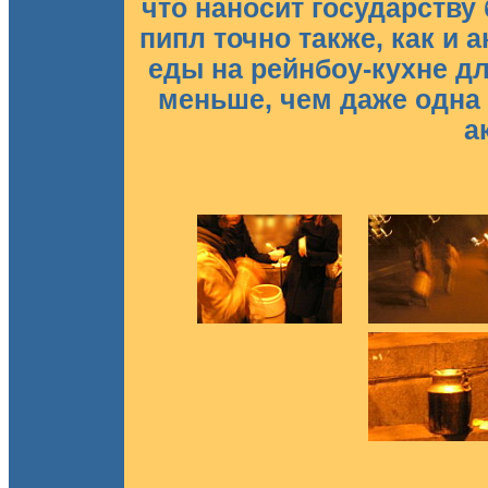
что наносит государству
пипл точно также, как и 
еды на рейнбоу-кухне дл
меньше, чем даже одна 
а