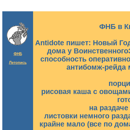
ФНБ в Ки
Antidote пишет: Новый Го
дома у Воинственного
ФНБ
способность оперативн
Летопись
антибомж-рейда м
порци
рисовая каша с овощам
гот
на раздаче
листовки немного разд
крайне мало (все по дом