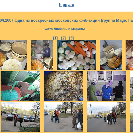
hippy.ru
.04.2007 Одна из воскресных московских фнб-акций (группа Magic hat
Фото Любавы и Марины
[1]
[2]
[3]