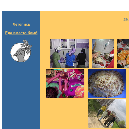
29
Летопись
Еда вместо бомб