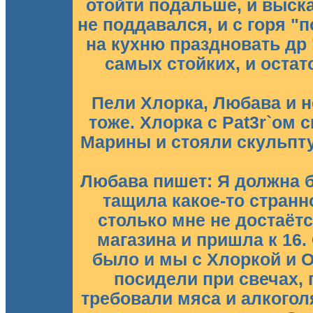
отойти подальше, и высказ
не поддавался, и с горя "
на кухню праздновать др
самых стойких, и остат
Пели Хлорка, Любава и н
тоже. Хлорка с Pat3r`ом 
Марины и стояли скульпт
Любава пишет: Я должна 
тащила какое-то странн
столько мне не достаётс
магазина и пришла к 16. 
было и мы с Хлоркой и О
посидели при свечах, 
требовали мяса и алкогол