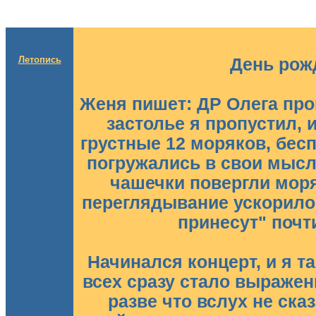
Летопись
День рож
Женя пишет: ДР Олега про
застолье я пропустил, 
грустные 12 моряков, бес
погружались в свои мысл
чашечки повергли моря
переглядывание ускорилос
принесут" почт
Начинался концерт, и я та
всех сразу стало выраже
разве что вслух не ска