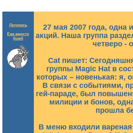
Летопись
27 мая 2007 года, одна
акций. Наша группа разде
Еда вместо
бомб
четверо - 
Cat пишет: Сегодняшн
группы Magic Hat в сос
которых – новенькая: я, о
В связи с событиями, 
гей-параде, был повышен
милиции и бонов, одн
прошла б
В меню входили вареная