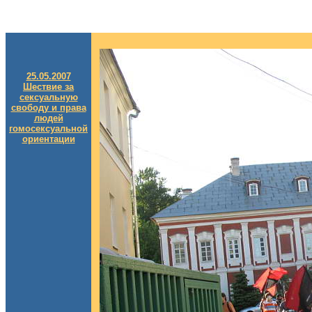
25.05.2007
Шествие за
сексуальную
свободу и права
людей
гомосексуальной
ориентации