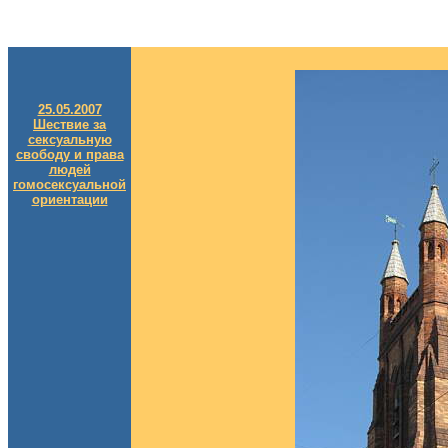
25.05.2007
Шествие за
сексуальную
свободу и права
людей
гомосексуальной
ориентации