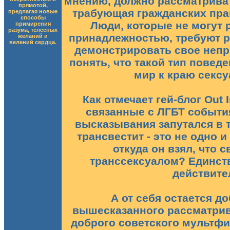
мнению, должно рассматриват
прямотой,
трабующая гражданских прав
предлагая новые
способы
Люди, которые не могут 
примирения
разума, телесных
принадлежностью, требуют р
желаний и
велений сердца.
демонстрировать свое неп
понять, что такой тип повед
мир к краю сексу
Как отмечает гей-блог Out
связанные с ЛГБТ событи
высказывания запутался в т
трансвестит - это не одно и
откуда он взял, что 
транссексуалом? Единств
действите
А от себя остается до
вышесказанного рассматрив
доброго советского мультф