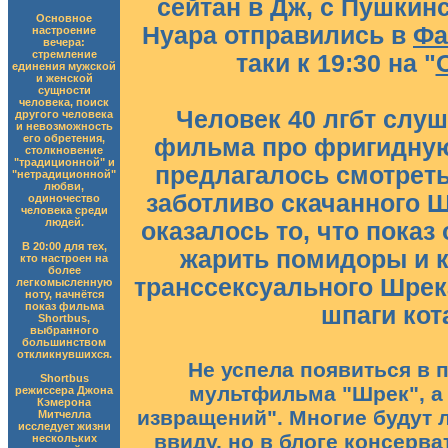
сейтан в Дж, с Пушкин
Основное
Нуара отправились в
Фа
настроение
вечера:
стремление
таки к 19:30 на "
единения мужской
и женской
сущности
человека, поиск
Человек 40 лгбт слуш
другого человека
и невозможность
его обретения,
фильма про фригидную
столкновение
"традиционной" и
предлагалось смотреть
"нетрадиционной"
любви,
заботливо скачанного Ш
одиночество
человека среди
людей.
оказалось то, что показ
В 20:00 для тех,
жарить помидоры и к
кто настроен на
более
транссексуального Шрек
легкомысленную
ноту, начнётся
показ фильма
шпаги кот
Shortbus,
выбранного
большинством
откликнувшихся.
Не успела появиться в 
Shortbus
мультфильма "Шрек", а 
режиссера Джона
Кэмерона
извращений". Многие будут л
Митчелла
исследует жизни
ввиду, но в блоге консерва
нескольких