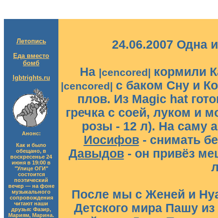
Летопись
24.06.2007 Одна 
Еда вместо
бомб
На
кормили К
|cencored|
lgbtrights.ru
с баком Сну и Ко
|cencored|
плов. Из Magic hat гот
гречка с соей, луком и м
розы - 12 л). На саму
Анонс:
Иосифов
- снимать б
Как и было
Давыдов
- он привёз ме
обещано, в
воскресенье 24
июня в 19:00 в
л
"Улице ОГИ"
состоится
поэтический
вечер — на фоне
После мы с Женей и Ну
музыкального
сопровождения
читают наши
Детского мира Пашу из
друзья: Фазир,
Мариям, Марина.