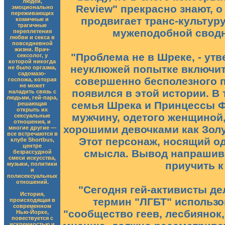
людей,
Review" прекрасно знают, о
эмоционально
переживающих
продвигает транс-культуру
комичные и
трагичные
мужеподобной сводно
переплетения
любви и секса в
повседневной
жизни. Врач-
"Проблема не в Шреке, - ут
сексолог, у
которой никогда
неуклюжей попытке включить
не было оргазма,
садомазо-
совершенно бесполезного п
госпожа, которая
не может
появился в этой истории. В
наладить связь с
людьми, гей-пара,
семья Шрека и Принцессы Ф
решающая
открыть их
мужчину, одетого женщиной,
сексуальные
отношения, и
хорошими девочками как Золу
многие другие —
все встречаются в
Этот персонаж, носящий од
клубе Shortbus,
центре
смысла. Вывод напрашивае
безрассудной
смеси искусства,
приучить к
музыки, политики
и
полисексуальных
отношений.
"Сегодня гей-активисты де
История,
термин "ЛГБТ" использо
происходящая в
современном
"сообщество геев, лесбиянок,
Нью-Йорке,
повествуется с
искренностью и