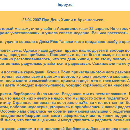
hippy.ru
23.04.2007 Про День Хиппи в Архангельске.
торый мы замутили у себя в Архангельске аж 23 апреля. Но о том, 
роме участвовавших, я узнала совсем недавно. Решила рассказать.
ь удачно совпало с Днем Рож Танюхи и это придавало особую пре
еловек семь. Однако наши друзья, друзья наших друзей и вообще все
ь, народ все прибывал. Появились и те, кто был в теме, и те, кто 
нично растолковывалось, что это день хиппи, и по этому поводу
зитивным, радужным, улыбаться и радоваться. Схватывали на лету
и восковые карандаши. Ксюша Пони принесла много-много разноцве
 толпа пестрела всеми цветами цветов, купала прохожих в мыльных
, пели много и самозабвенно, причем в двух, а то и трех местах.
о видеть молодых в-доску-панков, усердно корябающих на неровно
риски. Барбарисок было много. Раздавали мы их всем желающим. 
, что нам от них ничего не надо, что мы просто хотим поделиться
тиву. Странные вопросы: «а не отравлены?», «и что, вот так вот бес
отом, поборов недоверие, угощались и приобщались к нашей радост
х. Особенно мы старались не обойти вниманием малышей с родител
к сладостям обнаруживают сами неформалы, и им-то, конечно, дост
й знают, что хиппи еще живы и могут удивлять и радовать окочене
 с засовыванием в рот последней барбариски. Дальше пошла рядов