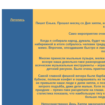
Летопись
Пишет Енька. Прошел месяц со Дня хиппи, ко
к
Само мероприятие очен
Когда я собирала народ, думала, будет ч
набережной в итоге собралось человек тридцат
мимо. Впрочем, опоздавшим быстро и лако
по
Многие принесли мыльные пузыри, мелки 
вскоре наша довольно-таки разнородная
всяческие музыкальные инструменты – играли
детский рисунок. Было очень приятн
Самой главной фишкой вечера были барба
бубном, полным конфет и ошарашивать их тем
не привыкли наши люди к дням хиппи, к пози
хитрого подъёба, даже дети малые. Хотя п
праздник – прямо-таки расцветали на глаза
статистика показала, что наибольшую тягу 
больше люде
Непосредственно День Хиппи закончился