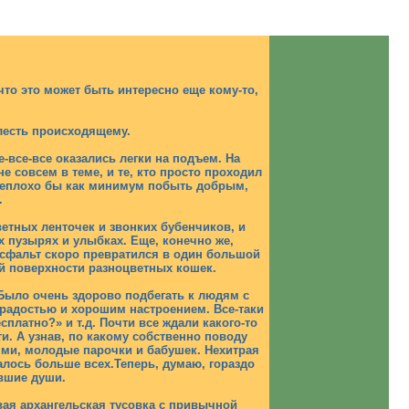
что это может быть интересно еще кому-то,
лесть происходящему.
-все-все оказались легки на подъем. На
не совсем в теме, и те, кто просто проходил
 неплохо бы как минимум побыть добрым,
.
тных ленточек и звонких бубенчиков, и
 пузырях и улыбках. Еще, конечно же,
 Асфальт скоро превратился в один большой
й поверхности разноцветных кошек.
Было очень здорово подбегать к людям с
 радостью и хорошим настроением. Все-таки
платно?» и т.д. Почти все ждали какого-то
и. А узнав, по какому собственно поводу
ями, молодые парочки и бабушек. Нехитрая
алось больше всех.Теперь, думаю, гораздо
вшие души.
ая архангельская тусовка с привычной