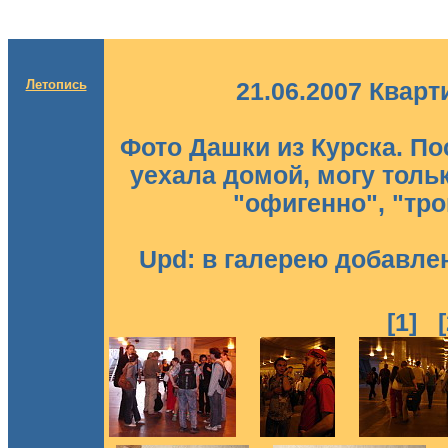
Летопись
21.06.2007 Квар
Фото Дашки из Курска. П
уехала домой, могу тольк
"офигенно", "тро
Upd: в галерею добавл
[1]