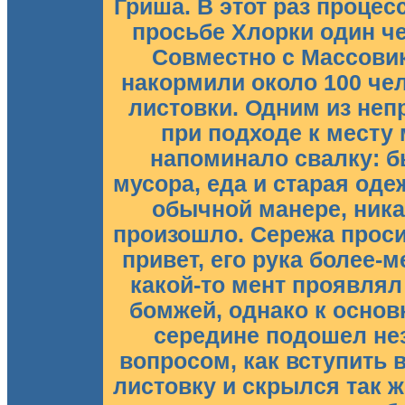
Гриша. В этот раз процес
просьбе Хлорки один че
Совместно с Массовик
накормили около 100 че
листовки. Одним из неп
при подходе к месту
напоминало свалку: б
мусора, еда и старая од
обычной манере, ник
произошло. Сережа проси
привет, его рука более-м
какой-то мент проявля
бомжей, однако к основ
середине подошел не
вопросом, как вступить 
листовку и скрылся так ж