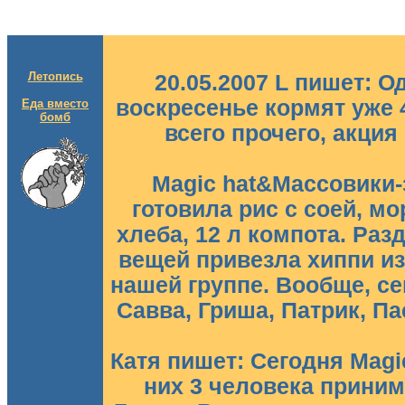
Летопись
20.05.2007 L пишет: О
воскресенье кормят уже 
Еда вместо
бомб
всего прочего, акция
Magic hat&Массовики
готовила рис с соей, мор
хлеба, 12 л компота. Ра
вещей привезла хиппи из 
нашей группе. Вообще, се
Савва, Гриша, Патрик, Па
Катя пишет: Сегодня Magi
них 3 человека приним