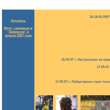
16-18.05.20
Летопись
Фото, сделаные в
"Диверсии" в
апреле 2007 года
16.05.07 г. Наступление на п
17.05.0
17.05.07 г. Либертарное стрит па