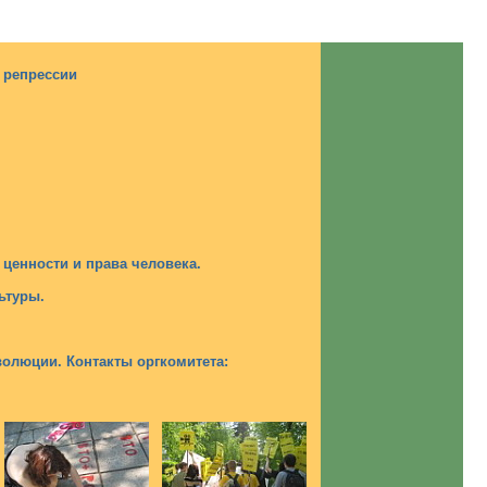
 репрессии
 ценности и права человека.
ьтуры.
еволюции. Контакты оргкомитета: