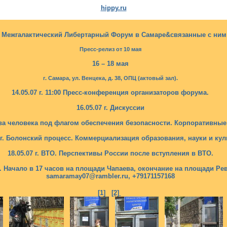
hippy.ru
07 Межгалактический Либертарный Форум в Самаре&связанные с ним
Пресс-релиз от 10 мая
16 – 18 мая
г. Самара, ул. Венцека, д. 38, ОПЦ (актовый зал).
14.05.07 г. 11:00 Пресс-конференция организаторов форума.
16.05.07 г. Дискуссии
рава человека под флагом обеспечения безопасности. Корпоративные
7 г. Болонский процесс. Коммерциализация образования, науки и кул
18.05.07 г. ВТО. Перспективы России после вступления в ВТО.
ти. Начало в 17 часов на площади Чапаева, окончание на площади Р
samaramay07@rambler.ru, +79171157168
[1]
[2]