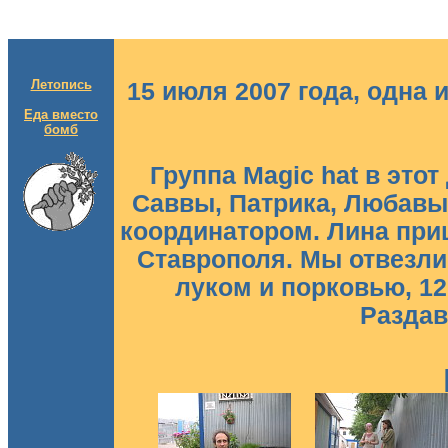
Летопись
15 июля 2007 года, одна 
Еда вместо
бомб
Группа Magic hat в этот
Саввы, Патрика, Любавы
координатором. Лина приш
Ставрополя. Мы отвезли 
луком и порковью, 12 
Раздав